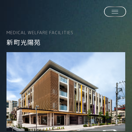
MEDICAL WELFARE FACILITIES
新町光陽苑